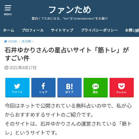
ファンため
MENU
面白くてためになる、"fun"な"entertainment"をお届け
ホーム
プロフィール
サイトマップ
プライバシーポリシー
お問い
HOME
未分類
石井ゆかりさんの星占いサイト「筋トレ」が
すごい件
2021年4月17日
ツイート
シェア
はてブ
送る
Pocket
今回はネットで公開されている無料占いの中で、私が心
からおすすめするサイトのご紹介です。
そのサイトは、石井ゆかりさんの運営されている「筋ト
レ」というサイトです。